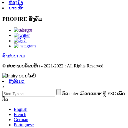
ຫ້ອງນ້ຳ
ນາຍໜ້າ
PROFIRE ສັງຄົມ
ສົ່ງສອບຖາມ
© ສະຫງວນລິຂະສິດ - 2021-2022 : All Rights Reserved.
ສົ່ງອີເມວ
x
ກົດ enter ເພື່ອຊອກຫາຫຼື ESC ເພື່ອ
ປິດ
English
French
German
Portuguese