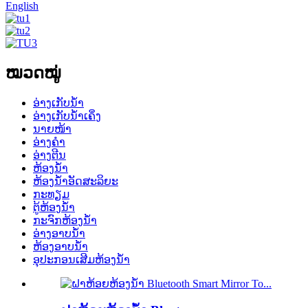
English
ໝວດໝູ່
ອ່າງເກັບນໍ້າ
ອ່າງເກັບນໍ້າເຄິ່ງ
ນາຍໜ້າ
ອ່າງຄຳ
ອ່າງຕີນ
ຫ້ອງນ້ຳ
ຫ້ອງນໍ້າອັດສະລິຍະ
ກະທຽມ
ຕູ້ຫ້ອງນ້ໍາ
ກະຈົກຫ້ອງນ້ໍາ
ອ່າງອາບນໍ້າ
ຫ້ອງອາບນໍ້າ
ອຸປະກອນເສີມຫ້ອງນ້ໍາ