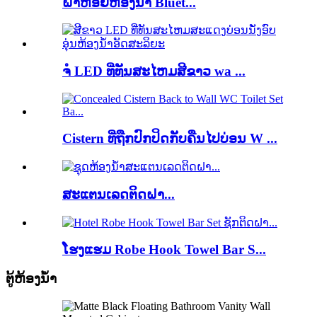
ຝາຫ້ອຍຫ້ອງນ້ຳ Bluet...
ຈໍ LED ທີ່ທັນສະໄຫມສີຂາວ wa ...
Cistern ທີ່ຖືກປົກປິດກັບຄືນໄປບ່ອນ W ...
ສະແຕນເລດຕິດຝາ...
ໂຮງແຮມ Robe Hook Towel Bar S...
ຕູ້ຫ້ອງນ້ໍາ