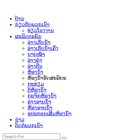
ບ້ານ
ກ່ຽວກັບພວກເຮົາ
ທ່ຽວໂຮງງານ
ຜະລິດຕະພັນ
ອ່າງເກັບນໍ້າ
ອ່າງເກັບນໍ້າເຄິ່ງ
ນາຍໜ້າ
ອ່າງຄຳ
ອ່າງຕີນ
ຫ້ອງນ້ຳ
ຫ້ອງນໍ້າອັດສະລິຍະ
ກະທຽມ
ຕູ້ຫ້ອງນ້ໍາ
ກະຈົກຫ້ອງນ້ໍາ
ອ່າງອາບນໍ້າ
ຫ້ອງອາບນໍ້າ
ອຸປະກອນເສີມຫ້ອງນ້ໍາ
ຂ່າວ
ຕິດຕໍ່ພວກເຮົາ