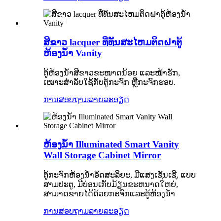
ສີຂາວ lacquer ທີ່ທັນສະໄຫມຕິດຝາຕູ້
ຫ້ອງນ້ໍາ Vanity
ຕູ້ຫ້ອງນ້ຳສີຂາວຂະໜາດນ້ອຍ ແລະໜ້າຮັກ,
ເໝາະສຳລັບໃຊ້ກັບຕູ້ກະຈົກ ຫຼືກະຈົກຮອບ.
ການສອບຖາມ
ລາຍລະອຽດ
ຫ້ອງນ້ຳ Illuminated Smart Vanity
Wall Storage Cabinet Mirror
ຕູ້ກະຈົກຫ້ອງນ້ໍາອັດສະລິຍະ, ມີແສງເຊັນເຊີ, ແບບ
ສາມປະຕູ, ມີບ່ອນເກັບມ້ຽນຂະຫນາດໃຫຍ່,
ສາມາດຂາຍໄດ້ດ້ວຍກະຈົກແລະຕູ້ຫ້ອງນ້ໍາ
ການສອບຖາມ
ລາຍລະອຽດ