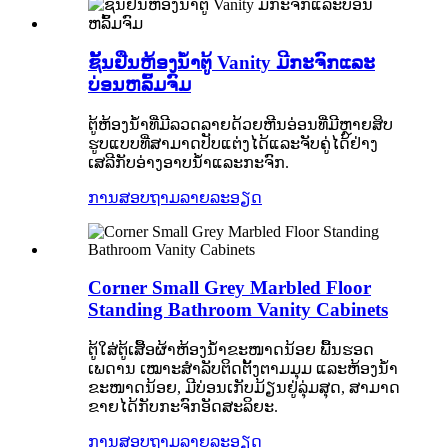
ຊັ້ນຢືນຫ້ອງນ້ໍາຕູ້ Vanity ມີກະຈົກແລະ
ບ່ອນຫລົ້ມຈົມ
ຕູ້ຫ້ອງນ້ໍາທີ່ມີລວດລາຍດ້ວຍຫີນອ່ອນທີ່ມີຫຼາຍສິບ
ຮູບແບບທີ່ສາມາດປັບແຕ່ງໄດ້ແລະຈັບຄູ່ໄດ້ຢ່າງ
ເສລີກັບອ່າງອາບນ້ໍາແລະກະຈົກ.
ການສອບຖາມ
ລາຍລະອຽດ
Corner Small Grey Marbled Floor
Standing Bathroom Vanity Cabinets
ຕູ້ໃສ່ຕູ້ເສື້ອຜ້າຫ້ອງນ້ຳຂະໜາດນ້ອຍ ພື້ນຮອດ
ເພດານ ເໝາະສຳລັບຕິດຕັ້ງຕາມມຸມ ແລະຫ້ອງນ້ຳ
ຂະໜາດນ້ອຍ, ມີບ່ອນເກັບມ້ຽນຢູ່ລຸ່ມສຸດ, ສາມາດ
ຂາຍໄດ້ກັບກະຈົກອັດສະລິຍະ.
ການສອບຖາມ
ລາຍລະອຽດ