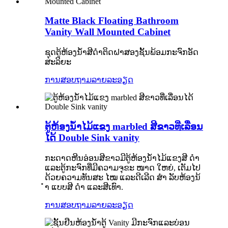
Matte Black Floating Bathroom
Vanity Wall Mounted Cabinet
ຊຸດຕູ້ຫ້ອງນ້ຳສີດຳຕິດຝາສອງຊັ້ນພ້ອມກະຈົກອັດ
ສະລິຍະ
ການສອບຖາມ
ລາຍລະອຽດ
ຕູ້ຫ້ອງນ້ໍາໄມ້ແຂງ marbled ສີຂາວທີ່ເລື່ອນ
ໄດ້ Double Sink vanity
ກະດາດຫີນອ່ອນສີຂາວມີຕູ້ຫ້ອງນ້ໍາໄມ້ແຂງສີ ດຳ
ແລະຕູ້ກະຈົກທີ່ມີຄວາມຈຸຂະ ໜາດ ໃຫຍ່, ເຕັມໄປ
ດ້ວຍຄວາມທັນສະ ໄໝ ແລະດີເລີດ ສຳ ລັບຫ້ອງນ້
ຳ ແບບສີ ດຳ ແລະສີເທົາ.
ການສອບຖາມ
ລາຍລະອຽດ