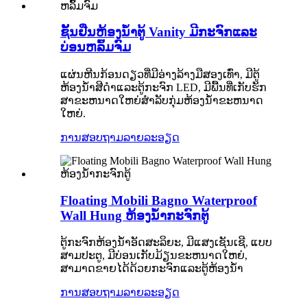
ຊັ້ນຢືນຫ້ອງນ້ໍາຕູ້ Vanity ມີກະຈົກແລະ
ບ່ອນຫລົ້ມຈົມ
ແຜ່ນຫີນກ້ອນດຽວທີ່ມີອ່າງລ້າງມືສອງເທົ່າ, ມີຕູ້
ຫ້ອງນ້ໍາສີດໍາແລະຕູ້ກະຈົກ LED, ມີພື້ນທີ່ເກັບຮັກ
ສາຂະຫນາດໃຫຍ່ສໍາລັບກຸ່ມຫ້ອງນ້ໍາຂະຫນາດ
ໃຫຍ່.
ການສອບຖາມ
ລາຍລະອຽດ
Floating Mobili Bagno Waterproof
Wall Hung ຫ້ອງນ້ໍາກະຈົກຕູ້
ຕູ້ກະຈົກຫ້ອງນ້ໍາອັດສະລິຍະ, ມີແສງເຊັນເຊີ, ແບບ
ສາມປະຕູ, ມີບ່ອນເກັບມ້ຽນຂະຫນາດໃຫຍ່,
ສາມາດຂາຍໄດ້ດ້ວຍກະຈົກແລະຕູ້ຫ້ອງນ້ໍາ
ການສອບຖາມ
ລາຍລະອຽດ