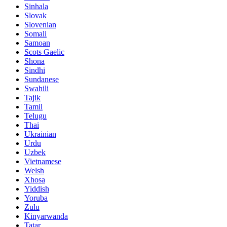
Sinhala
Slovak
Slovenian
Somali
Samoan
Scots Gaelic
Shona
Sindhi
Sundanese
Swahili
Tajik
Tamil
Telugu
Thai
Ukrainian
Urdu
Uzbek
Vietnamese
Welsh
Xhosa
Yiddish
Yoruba
Zulu
Kinyarwanda
Tatar