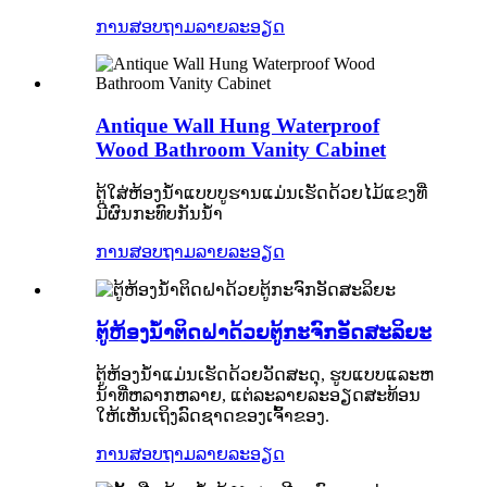
ການສອບຖາມ
ລາຍລະອຽດ
Antique Wall Hung Waterproof
Wood Bathroom Vanity Cabinet
ຕູ້ໃສ່ຫ້ອງນ້ໍາແບບບູຮານແມ່ນເຮັດດ້ວຍໄມ້ແຂງທີ່
ມີຜົນກະທົບກັນນ້ໍາ
ການສອບຖາມ
ລາຍລະອຽດ
ຕູ້ຫ້ອງນໍ້າຕິດຝາດ້ວຍຕູ້ກະຈົກອັດສະລິຍະ
ຕູ້ຫ້ອງນ້ໍາແມ່ນເຮັດດ້ວຍວັດສະດຸ, ຮູບແບບແລະຫ
ນ້າທີ່ຫລາກຫລາຍ, ແຕ່ລະລາຍລະອຽດສະທ້ອນ
ໃຫ້ເຫັນເຖິງລົດຊາດຂອງເຈົ້າຂອງ.
ການສອບຖາມ
ລາຍລະອຽດ