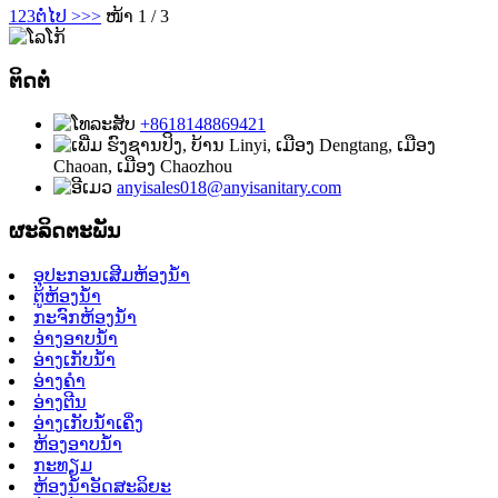
1
2
3
ຕໍ່ໄປ >
>>
ໜ້າ 1 / 3
ຕິດຕໍ່
+8618148869421
ຮົງ​ຊານ​ປິງ, ບ້ານ Linyi, ເມືອງ Dengtang, ເມືອງ
Chaoan, ເມືອງ Chaozhou
anyisales018@anyisanitary.com
ຜະລິດຕະພັນ
ອຸປະກອນເສີມຫ້ອງນ້ໍາ
ຕູ້ຫ້ອງນ້ໍາ
ກະຈົກຫ້ອງນ້ໍາ
ອ່າງອາບນໍ້າ
ອ່າງເກັບນໍ້າ
ອ່າງຄຳ
ອ່າງຕີນ
ອ່າງເກັບນໍ້າເຄິ່ງ
ຫ້ອງອາບນໍ້າ
ກະທຽມ
ຫ້ອງນໍ້າອັດສະລິຍະ