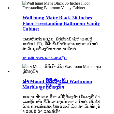
Wall hung Matte Black 36 Inches
Floor Freestanding Bathroom Vanity
Cabinet
ແຜ່ນຫີນກ້ອນດຽວ, ມີຕູ້ຫ້ອງນ້ໍາສີດໍາແລະຕູ້
ກະຈົກ LED, ມີພື້ນທີ່ເກັບຮັກສາຂະຫນາດໃຫຍ່
ສໍາລັບກຸ່ມຫ້ອງນ້ໍາຂະຫນາດໃຫຍ່
ການສອບຖາມ
ລາຍລະອຽດ
ຝາ Mount ສີຂີ້ເຖົ່າເຂັ້ມ Washroom
Marble ຊຸດຕູ້ຫ້ອງນ້ໍາ
ກະດາດຫີນອ່ອນສີຂາວມີຕູ້ຫ້ອງນ້ໍາໄມ້ແຂງສີ ດຳ
ແລະຕູ້ກະຈົກທີ່ມີຄວາມຈຸຂະ ໜາດ ໃຫຍ່, ເຕັມໄປ
ດ້ວຍຄວາມທັນສະ ໄໝ ແລະດີເລີດ ສຳ ລັບຫ້ອງນ້
ຳ ແບບສີ ດຳ ແລະສີເທົາ.